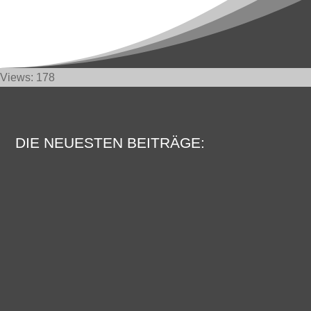
Views: 178
DIE NEUESTEN BEITRÄGE:
Mein Interview im SWR am 16.04.2024
Berichte von der Verleihung des
Deutschen Lesepreises 2024
Der Lesemann als Pyrotechniker der
Leseförderung