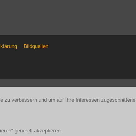
klärung
Bildquellen
te zu verbessern und um auf Ihre Interessen zugeschnittene
eren" generell akzeptieren.