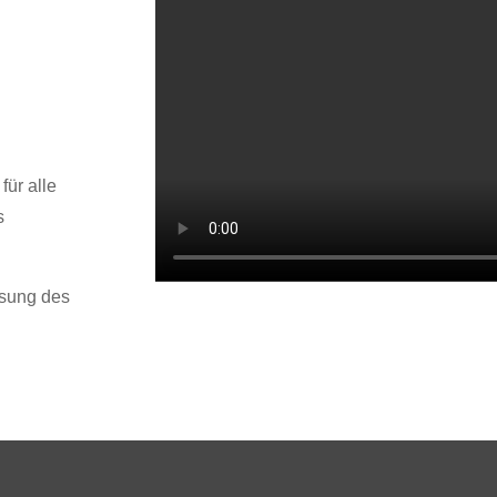
für alle
s
sung des
Views: 109