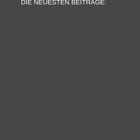
DIE NEUESTEN BEITRÄGE:
Mein Interview im SWR am
16.04.2024
Berichte von der Verleihung
des Deutschen
Lesepreises 2024
Der Lesemann als
Pyrotechniker der
Leseförderung
Spende für den Gladbacher
Kindergarten
Ein neuer Hörbotschafter