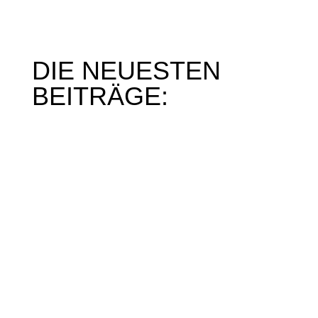
DIE NEUESTEN
BEITRÄGE:
Mein Interview im SWR am 16.04.2024
Berichte von der Verleihung des Deutschen
Lesepreises 2024
Der Lesemann als Pyrotechniker der
Leseförderung
Spende für den Gladbacher Kindergarten
Ein neuer Hörbotschafter