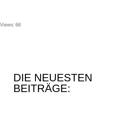
Views: 68
DIE NEUESTEN
BEITRÄGE:
Mein Interview im SWR am 16.04.2024
Berichte von der Verleihung des Deutschen
Lesepreises 2024