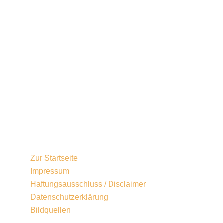
Berichte von der Verleihung des Deutschen
Lesepreises 2024
Der Lesemann als Pyrotechniker der
Leseförderung
Spende für den Gladbacher Kindergarten
Ein neuer Hörbotschafter
Zur Startseite
Impressum
Haftungsausschluss / Disclaimer
Datenschutzerklärung
Bildquellen