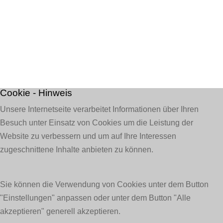
© DER LESEMANN Bendorf-Sayn, 2023
Cookie - Hinweis
Unsere Internetseite verarbeitet Informationen über Ihren
Besuch unter Einsatz von Cookies um die Leistung der
Website zu verbessern und um auf Ihre Interessen
zugeschnittene Inhalte anbieten zu können.
Sie können die Verwendung von Cookies unter dem Button
"Einstellungen" anpassen oder unter dem Button "Alle
akzeptieren" generell akzeptieren.