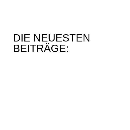
DIE NEUESTEN
BEITRÄGE:
Mein Interview im SWR am 16.04.2024
Berichte von der Verleihung des Deutschen
Lesepreises 2024
Der Lesemann als Pyrotechniker der
Leseförderung
Spende für den Gladbacher Kindergarten
Ein neuer Hörbotschafter