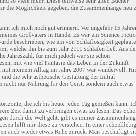
und so viele mehr. Diese teilweise sehr alten Bücher
ir die Möglichkeit gegeben, die Zusammenhänge neu 
kann ich mich noch gut erinnern. Vor ungefähr 15 Jahre
meines Großvaters in Hände. Es war ein Science Ficti
rde beschrieben, wie ein von Schlaflosigkeit geplagte
m, welche ihn bis zum Jahr 2000 schlafen ließ. Aus de
he Jahreszahl, für mich jedoch war sie schon
esen, mit wie viel Fantasie das Leben in der Zukunft
h mit meinem Alltag im Jahre 2007 war wundervoll. Hi
und die sehr ästhetische Gestaltung der Initial
 nicht nur Nahrung für den Geist, sondern auch etwas
orizonte, die ich bis heute jeden Tag genießen kann. Ic
reie Zeit damit zu verbringen etwas zu lesen. Das Scho
gen durch die Welt geht, gibt es immer Zusammenhäng
esen hilft mir diese zu verstehen. In einer schnelllebi
sen auch wieder etwas Ruhe zurück. Man beschäftigt si