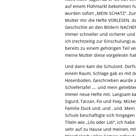
auf einem Flohmarkt bekommen hat
wurden sofort „MEIN SCHATZ“. Zu
Mutter mir die Hefte VORLESEN. da
Geschichte an den Bildern NACHE
immer schneller und sicherer und 
ich (rechtzeitig zur Einschulung) 
bereits zu einem gehörigen Teil v
meine Mutter diese vorgelesen hat
Und dann kam die Schulzeit. Dorfsc
einem Raum, Schläge gab es mit d
Hosenboden, Geschrieben wurde a
Schiefertafel …. und mein geliebte
immer neue Hefte mit. Langsam kan
Sigurd, Tarzan, Fix und Foxy, Mick
Familie Duck und, und , und. Mein 
Schule beschäftigte sich hingege
Titeln wie „Lilo oder Loli“, ich ha
sehr auf zu Hause und meinen, mit