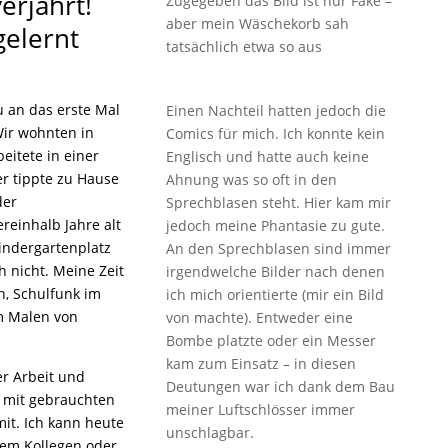
erjährt!
Zugegeben das Bild ist nur Fake –
aber mein Wäschekorb sah
gelernt
tatsächlich etwa so aus
 an das erste Mal
Einen Nachteil hatten jedoch die
ir wohnten in
Comics für mich. Ich konnte kein
eitete in einer
Englisch und hatte auch keine
r tippte zu Hause
Ahnung was so oft in den
der
Sprechblasen steht. Hier kam mir
reinhalb Jahre alt
jedoch meine Phantasie zu gute.
indergartenplatz
An den Sprechblasen sind immer
 nicht. Meine Zeit
irgendwelche Bilder nach denen
n, Schulfunk im
ich mich orientierte (mir ein Bild
m Malen von
von machte). Entweder eine
Bombe platzte oder ein Messer
kam zum Einsatz – in diesen
r Arbeit und
Deutungen war ich dank dem Bau
 mit gebrauchten
meiner Luftschlösser immer
it. Ich kann heute
unschlagbar.
nem Kollegen oder