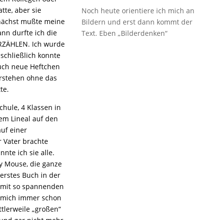
te, aber sie
Noch heute orientiere ich mich an
nächst mußte meine
Bildern und erst dann kommt der
nn durfte ich die
Text. Eben „Bilderdenken“
RZÄHLEN. Ich wurde
schließlich konnte
auch neue Heftchen
erstehen ohne das
te.
hule, 4 Klassen in
em Lineal auf den
uf einer
r Vater brachte
nte ich sie alle.
ey Mouse, die ganze
erstes Buch in der
n mit so spannenden
be mich immer schon
tlerweile „großen“