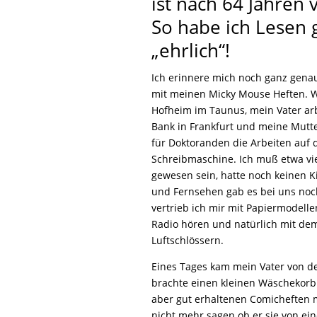
ist nach 64 Jahren v
So habe ich Lesen 
„ehrlich“!
Ich erinnere mich noch ganz genau
mit meinen Micky Mouse Heften. W
Hofheim im Taunus, mein Vater arb
Bank in Frankfurt und meine Mutte
für Doktoranden die Arbeiten auf 
Schreibmaschine. Ich muß etwa vie
gewesen sein, hatte noch keinen K
und Fernsehen gab es bei uns noch
vertrieb ich mir mit Papiermodelle
Radio hören und natürlich mit de
Luftschlössern.
Eines Tages kam mein Vater von de
brachte einen kleinen Wäschekorb
aber gut erhaltenen Comicheften m
nicht mehr sagen ob er sie von ei