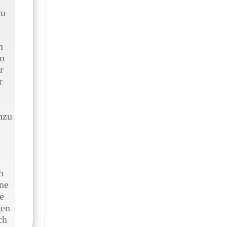
zu
n
on
r
r
nzu
h
̈ne
e
gen
ch