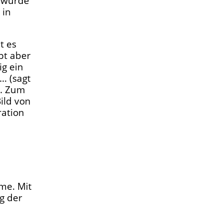
s würde
 in
t es
pt aber
ig ein
… (sagt
). Zum
ild von
ration
me. Mit
g der